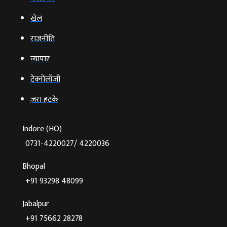
खेल
राजनीति
व्‍यापार
टेक्‍नोलॉजी
ज़रा हटके
Indore (HO)
0731-4220027/ 4220036
Bhopal
+91 93298 48099
Jabalpur
+91 75662 28278