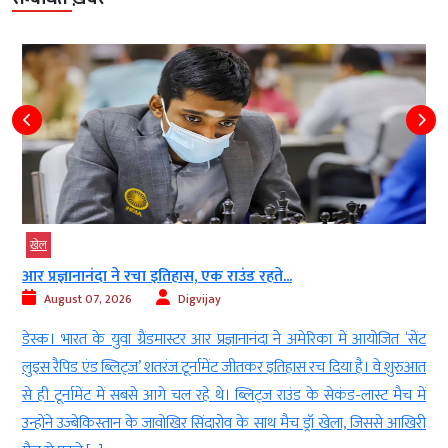
खेल
आर प्रज्ञानानंदा ने रचा इतिहास, एक राउंड रहते...
August 07, 2026
Digvijay
t
डेस्क। भारत के युवा ग्रैंडमास्टर आर प्रज्ञानानंदा ने अमेरिका में आयोजित ‘सेंट
े
लुइस रैपिड एंड ब्लिट्ज’ शतरंज टूर्नामेंट जीतकर इतिहास रच दिया है। वे शुरुआत
े
से ही टूर्नामेंट में सबसे आगे चल रहे थे। ब्लिट्ज राउंड के सेकंड-लास्ट मैच में
ी
उन्होंने उज्बेकिस्तान के जावोखिर सिंदारोव के साथ मैच ड्रॉ खेला, जिससे आखिरी