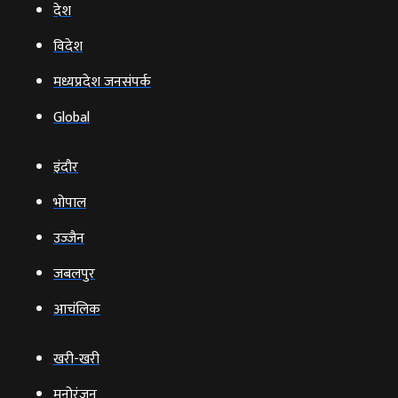
देश
विदेश
मध्यप्रदेश जनसंपर्क
Global
इंदौर
भोपाल
उज्‍जैन
जबलपुर
आचंलिक
खरी-खरी
मनोरंजन