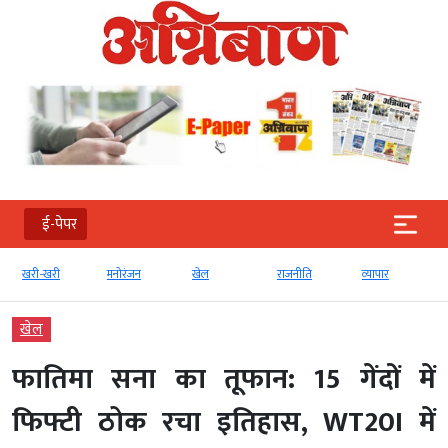
ई-पेपर
खरी-खरी
मनोरंजन
खेल
राजनीति
व्‍यापार
खेल
फातिमा सना का तूफान: 15 गेंदों में
फिफ्टी ठोक रचा इतिहास, WT20I में