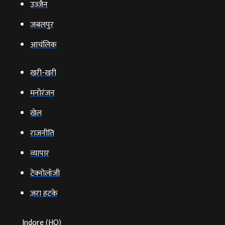
उज्‍जैन
जबलपुर
आचंलिक
खरी-खरी
मनोरंजन
खेल
राजनीति
व्‍यापार
टेक्‍नोलॉजी
ज़रा हटके
Indore (HO)