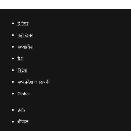
ई‑पेपर
बड़ी खबर
मध्‍यप्रदेश
देश
विदेश
मध्यप्रदेश जनसंपर्क
Global
इंदौर
भोपाल