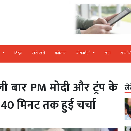
र
विदेश
खरी-खरी
मनोरंजन
जीवनशैली
खेल
राजनीत
 बार PM मोदी और ट्रंप के
ले
40 मिनट तक हुई चर्चा