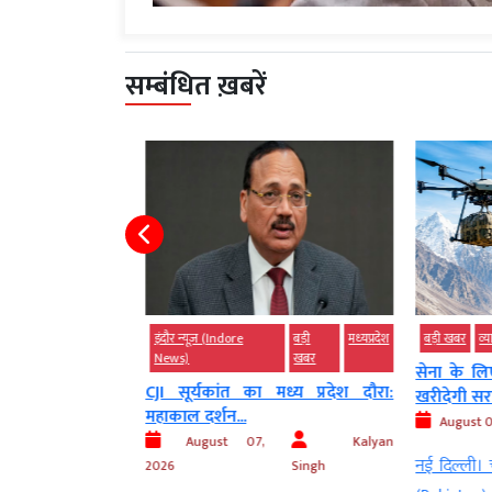
सम्बंधित ख़बरें
इंदौर न्यूज़ (Indore
बड़ी
मध्‍यप्रदेश
बड़ी खबर
व्‍या
News)
खबर
 राफेल, ऊंची उड़ान
सेना के लिए
CJI सूर्यकांत का मध्य प्रदेश दौरा:
खरीदेगी सरक
महाकाल दर्शन...
Kalyan
August 07
August 07,
Kalyan
Singh
नई दिल्ली। च
2026
Singh
rance) के सहयोग से