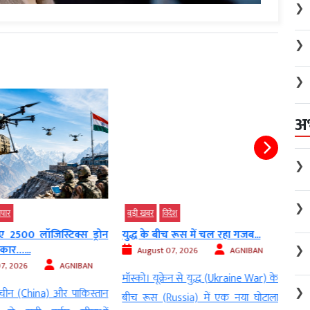
❯
❯
❯
अ
❯
❯
पार
बड़ी खबर
विदेश
बड़ी 
 2500 लॉजिस्टिक्स ड्रोन
युद्ध के बीच रूस में चल रहा गजब...
संसद
ार…...
कोशिश
❯
August 07, 2026
AGNIBAN
, 2026
AGNIBAN
Au
मॉस्को। यूक्रेन से युद्ध (Ukraine War) के
❯
ीन (China) और पाकिस्तान
नई द
बीच रूस (Russia) में एक नया घोटाला