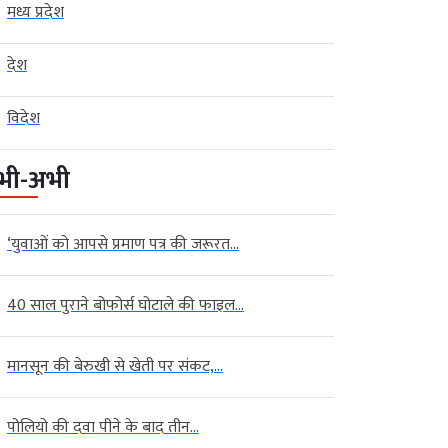
मध्य प्रदेश
देश
विदेश
भी-अभी
‘युवाओं को आपसे प्रमाण पत्र की जरूरत...
40 साल पुराने बोफोर्स घोटाले की फाइल...
खबर
राजनीति
बड़ी खबर
 का गतिरोध खत्म करने की
लद्दाख के ऊंचे पर्वतीय क्षेत्रों में शुरू
 तेज,...
होगी...
मानसून की बेरुखी से खेती पर संकट,...
gust 07, 2026
AGNIBAN
August 07, 2026
AGNIBAN
िल्ली। संसद के मानसून सत्र
जम्मू/लेह । देश में पहली बार लद्दाख
पोलियो की दवा पीने के बाद तीन...