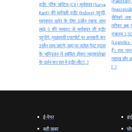
(Pakistan)
इंदौर. चीफ जस्टिज (CJI ) सूर्यकांत (Surya
4 राफेल लड़ाकू विमान
(Inaccessi
Kant) की धर्मपत्नी इंदौर (Indore) पहुंची,
jets) बनाए जाएंगे।
सैनिकों तक 
महाकाल दर्शन के लिए उज्जैन रवाना. शाम
 चीन (China) और
तरीका अब पूरी
साढ़े 5 की फ्लाइट से सूर्यकांत जी इंदौर
n) से सटी दुर्गम
मंत्रालय 2,50
पहुंचेंगे, मुख्यमंत्री एयरपोर्ट पर अगवानी कर
कों तक जरूरी सामान
(Logistics dr
उज्जैन साथ जाएंगे, जहां पर जजेस गेस्ट हाउस
रत 20 हजार फुट की
है। इस पहल क
के भूमिपूजन में शामिल होकर महाकालेश्वर
्रोन खरीदेगा। भारत
लद्दाख और अरु
के दर्शन कर रात में इंदौर लौट […]
[…]
ई‑पेपर
इंद
बड़ी खबर
भो