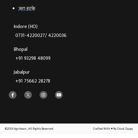
ज़रा हटके
Indore (HO)
0731-4220027/ 4220036
Bhopal
+91 93298 48099
Jabalpur
+91 75662 28278
©2026 Agnibaan , All Rights Reserved
Crafted With
♥
By Cloud Zappy