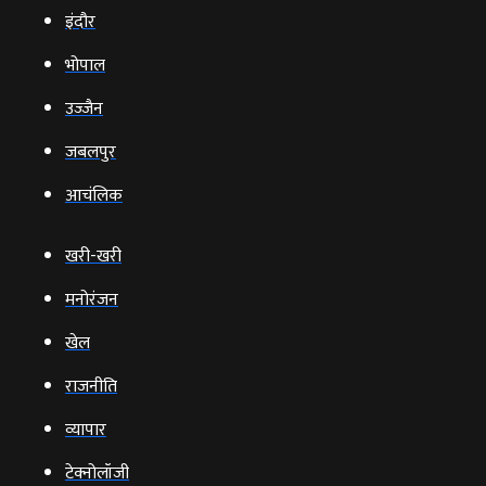
इंदौर
भोपाल
उज्‍जैन
जबलपुर
आचंलिक
खरी-खरी
मनोरंजन
खेल
राजनीति
व्‍यापार
टेक्‍नोलॉजी