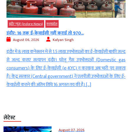
इंदौर न्यूज़ (Indore News)
मध्‍यप्रदेश
इंदौर: 16 तक ई-केवाईसी नहीं कराई तो 970...
August 06, 2026
Kalyan Singh
च
इंदौर में 8 लाख कनेक्शन में से 1.5 लाख उपभोक्ताओं का ई-केवाईसी बाकी जल्द
ज
से जल्द कराए सत्यापन इंदौर। घरेलू गैस उपभोक्ताओं (Domestic gas
ी
consumers) के लिए ई-केवाईसी (e-KYC) न करवाना अब भारी पड़ सकता
ो
है। केंद्र सरकार (Central government) ने एलपीजी उपभोक्ताओं के लिए ई-
केवाईसी कराने की अंतिम तिथि 16 अगस्त तय की है। […]
लेटेस्ट
August 07, 2026