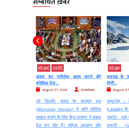
सम्बंधित ख़बरें
बड़ी खबर
राजनीति
बड़ी खबर
 चल रहा गजब...
संसद का गतिरोध खत्म करने की
लद्दाख के ऊंचे
कोशिश तेज,...
होगी...
AGNIBAN
August 07, 2026
AGNIBAN
August 07
्ध (Ukraine War) के
नई दिल्ली। संसद के मानसून सत्र
जम्मू/लेह । 
ें एक नया घोटाला
(Monsoon Session) में जारी गतिरोध
(Ladakh) के ऊंच
या है। सीएनएन की
समाप्त कराने के लिए केंद्र सरकार ने प्रयास
गाइडेड हाई-
े सामने आए हैं, जहां
तेज कर दिए हैं। महिला आरक्षण और
सफारी (Gu
 पर जा रहे सैनिकों