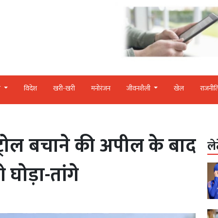
र
विदेश
खरी-खरी
मनोरंजन
जीवनशैली
खेल
राजनीत
्रोल बचाने की अपील के बाद
ले
े घोड़ा-तांगे