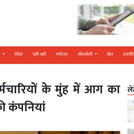
र
विदेश
खरी-खरी
मनोरंजन
जीवनशैली
खेल
राजनीत
मचारियों के मुंह में आग का
ले
ी कंपनियां