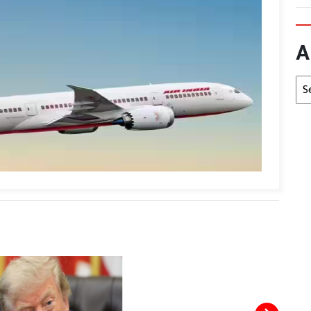
A
Arc