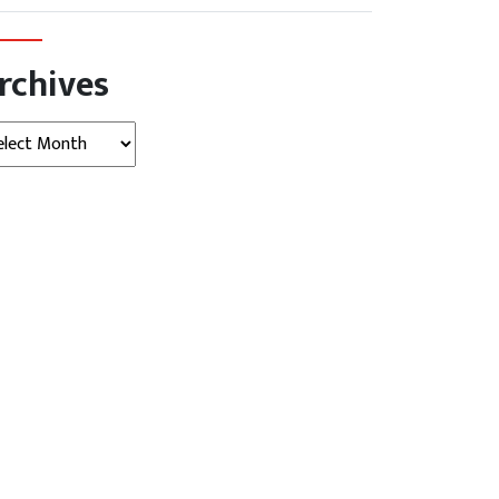
rchives
hives