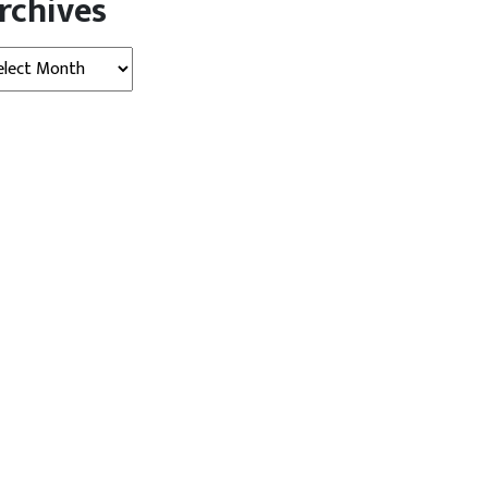
rchives
hives