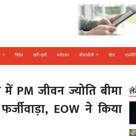
र
विदेश
खरी-खरी
मनोरंजन
जीवनशैली
खेल
राजनीत
 में PM जीवन ज्योति बीमा
ले
ा फर्जीवाड़ा, EOW ने किया