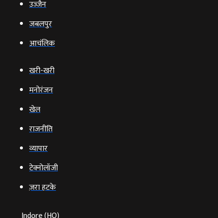
उज्‍जैन
जबलपुर
आचंलिक
खरी-खरी
मनोरंजन
खेल
राजनीति
व्‍यापार
टेक्‍नोलॉजी
ज़रा हटके
Indore (HO)