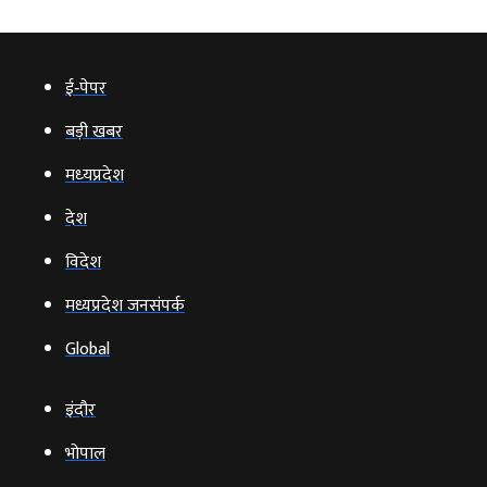
ई‑पेपर
बड़ी खबर
मध्‍यप्रदेश
देश
विदेश
मध्यप्रदेश जनसंपर्क
Global
इंदौर
भोपाल