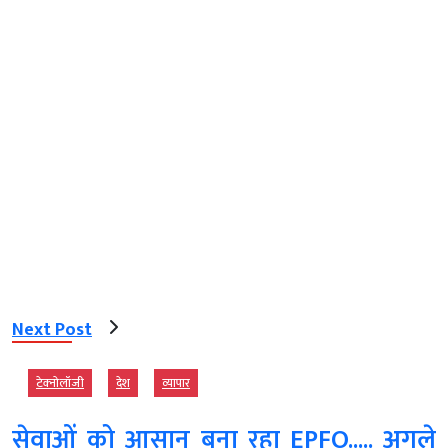
Next Post
टेक्‍नोलॉजी
देश
व्‍यापार
सेवाओं को आसान बना रहा EPFO..... अगले