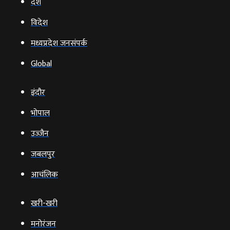
देश
विदेश
मध्यप्रदेश जनसंपर्क
Global
इंदौर
भोपाल
उज्‍जैन
जबलपुर
आचंलिक
खरी-खरी
मनोरंजन