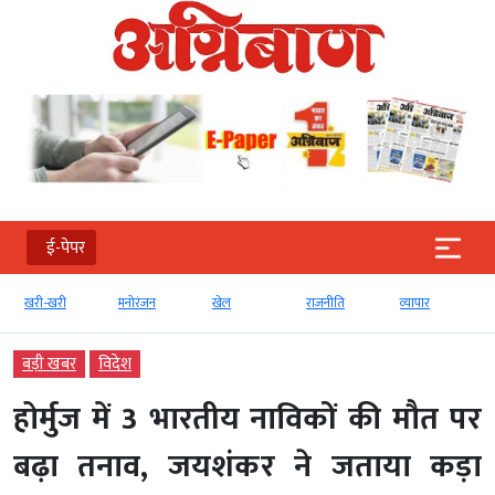
ई-पेपर
खरी-खरी
मनोरंजन
खेल
राजनीति
व्‍यापार
टेक्‍
बड़ी खबर
विदेश
होर्मुज में 3 भारतीय नाविकों की मौत पर
बढ़ा तनाव, जयशंकर ने जताया कड़ा