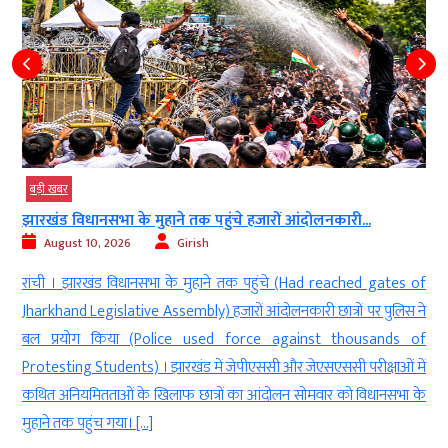
बड़ी खबर
तक पहुंचे हजारों आंदोलनकारी...
सरकार छात्र आंदोलनों पर सदन में 
rish
August 10, 2026
Girish
 मुहाने तक पहुंचे (Had reached gates of
नई दिल्ली । केंद्रीय मंत्री किरेन रि
ly) हजारों आंदोलनकारी छात्रों पर पुलिस ने
कि छात्र आंदोलनों पर (On Stude
 used force against thousands of
से चर्चा के लिए तैयार है (G
ड में जेपीएससी और जेएसएससी परीक्षाओं में
discussion in the House) । उन्
छात्रों का आंदोलन सोमवार को विधानसभा के
सरकार के जवाब के दौरान सदन में […