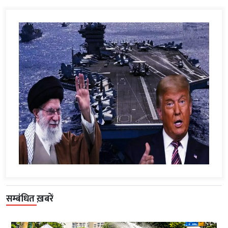
सम्बंधित ख़बरें