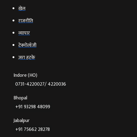
खेल
राजनीति
व्‍यापार
टेक्‍नोलॉजी
ज़रा हटके
Indore (HO)
0731-4220027/ 4220036
Bhopal
+91 93298 48099
Jabalpur
+91 75662 28278