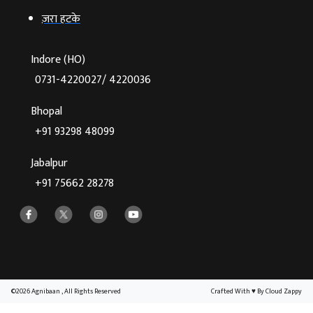
ज़रा हटके
Indore (HO)
0731-4220027/ 4220036
Bhopal
+91 93298 48099
Jabalpur
+91 75662 28278
©2026 Agnibaan , All Rights Reserved
Crafted With
♥
By Cloud Zappy