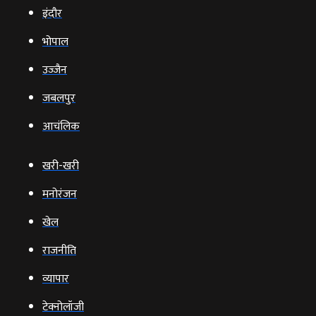
इंदौर
भोपाल
उज्‍जैन
जबलपुर
आचंलिक
खरी-खरी
मनोरंजन
खेल
राजनीति
व्‍यापार
टेक्‍नोलॉजी