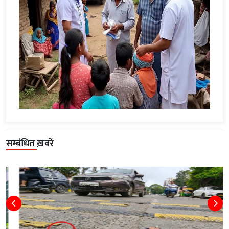
सम्बंधित ख़बरें