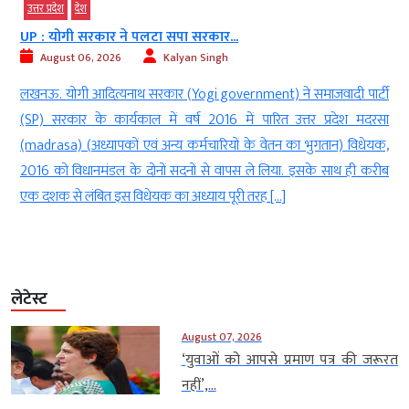
उत्तर प्रदेश
देश
उत्त
UP : योगी सरकार ने पलटा सपा सरकार...
बां
August 06, 2026
Kalyan Singh
लखनऊ. योगी आदित्यनाथ सरकार (Yogi government) ने समाजवादी पार्टी
लखन
(SP) सरकार के कार्यकाल में वर्ष 2016 में पारित उत्तर प्रदेश मदरसा
उपच
(madrasa) (अध्यापकों एवं अन्य कर्मचारियों के वेतन का भुगतान) विधेयक,
खास
2016 को विधानमंडल के दोनों सदनों से वापस ले लिया. इसके साथ ही करीब
सिर
एक दशक से लंबित इस विधेयक का अध्याय पूरी तरह […]
के बा
लेटेस्ट
August 07, 2026
‘युवाओं को आपसे प्रमाण पत्र की जरूरत
नहीं’,...