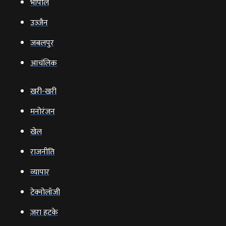
भोपाल
उज्‍जैन
जबलपुर
आचंलिक
खरी-खरी
मनोरंजन
खेल
राजनीति
व्‍यापार
टेक्‍नोलॉजी
ज़रा हटके