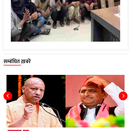
सम्बंधित ख़बरें