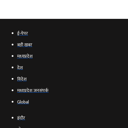
ई‑पेपर
बड़ी खबर
मध्‍यप्रदेश
देश
विदेश
मध्यप्रदेश जनसंपर्क
Global
इंदौर