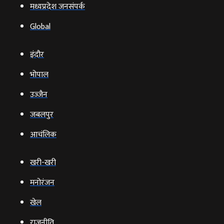
मध्यप्रदेश जनसंपर्क
Global
इंदौर
भोपाल
उज्‍जैन
जबलपुर
आचंलिक
खरी-खरी
मनोरंजन
खेल
राजनीति