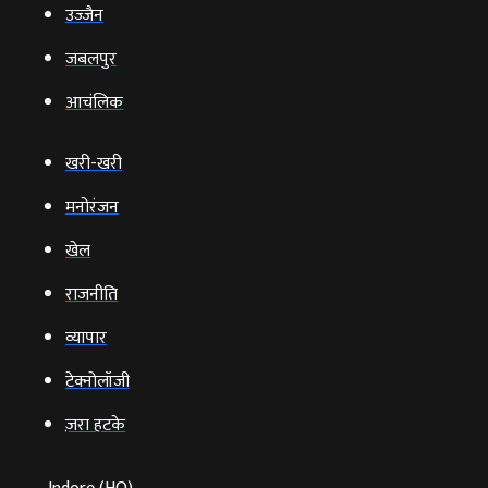
उज्‍जैन
जबलपुर
आचंलिक
खरी-खरी
मनोरंजन
खेल
राजनीति
व्‍यापार
टेक्‍नोलॉजी
ज़रा हटके