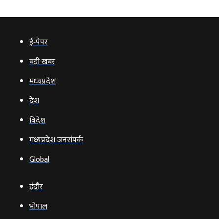
ई‑पेपर
बड़ी खबर
मध्‍यप्रदेश
देश
विदेश
मध्यप्रदेश जनसंपर्क
Global
इंदौर
भोपाल