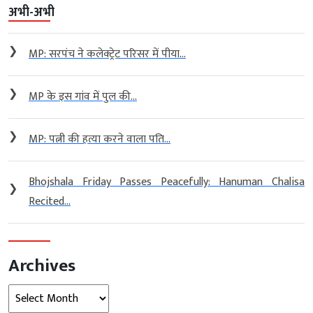
अभी-अभी
❯
MP: सरपंच ने कलेक्ट्रेट परिसर में पीया...
❯
MP के इस गांव में पुल की...
❯
MP: पत्नी की हत्या करने वाला पति...
Bhojshala Friday Passes Peacefully: Hanuman Chalisa
❯
Recited...
Archives
Archives