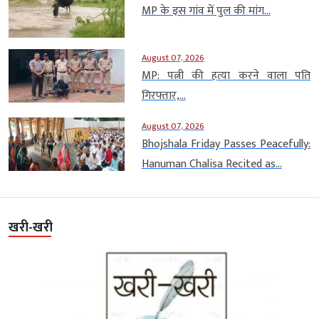
MP के इस गांव में पुल की मांग...
August 07, 2026
MP: पत्नी की हत्या करने वाला पति
गिरफ्तार,...
August 07, 2026
Bhojshala Friday Passes Peacefully:
Hanuman Chalisa Recited as...
खरी-खरी