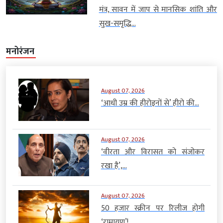
मंत्र, सावन में जाप से मानसिक शांति और
सुख-समृद्धि...
मनोरंजन
August 07, 2026
‘आधी उम्र की हीरोइनों से’ हीरो की...
August 07, 2026
‘वीरता और विरासत को संजोकर
रखा है’,...
August 07, 2026
50 हजार स्क्रीन पर रिलीज होगी
‘रामायण’!...