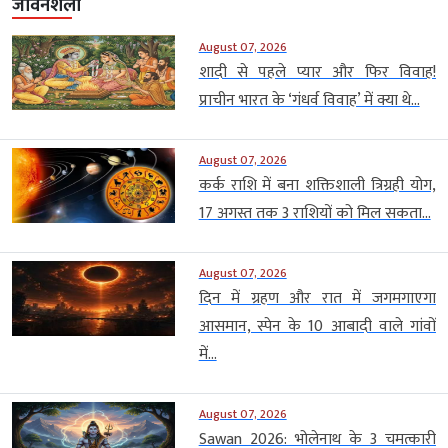
जीवनशैली
August 07, 2026
शादी से पहले प्यार और फिर विवाह!
प्राचीन भारत के ‘गंधर्व विवाह’ में क्या थे...
August 07, 2026
कर्क राशि में बना शक्तिशाली त्रिग्रही योग,
17 अगस्त तक 3 राशियों को मिल सकता...
August 07, 2026
दिन में ग्रहण और रात में जगमगाएगा
आसमान, स्पेन के 10 आबादी वाले गांवों
में...
August 07, 2026
Sawan 2026: भोलेनाथ के 3 चमत्कारी