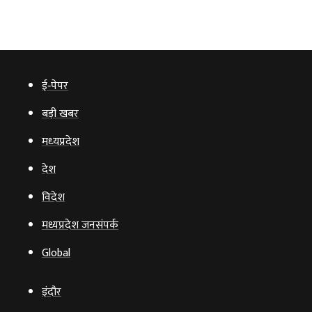
ई‑पेपर
बड़ी खबर
मध्‍यप्रदेश
देश
विदेश
मध्यप्रदेश जनसंपर्क
Global
इंदौर