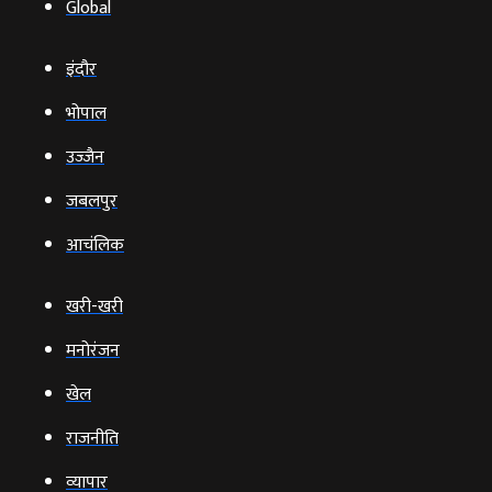
Global
इंदौर
भोपाल
उज्‍जैन
जबलपुर
आचंलिक
खरी-खरी
मनोरंजन
खेल
राजनीति
व्‍यापार