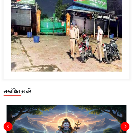
सम्बंधित ख़बरें