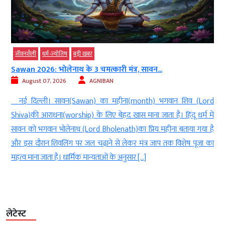
जीवनशैली
धर्म-ज्‍योतिष
बड़ी खबर
Sawan 2026: भोलेनाथ के 3 चमत्कारी मंत्र, सावन...
च
August 07, 2026
AGNIBAN
नई दिल्ली। सावन(Sawan) का महीना(month) भगवान शिव (Lord
न
Shiva)की आराधना(worship) के लिए बेहद खास माना जाता है। हिंदू धर्म में
(
सावन को भगवान भोलेनाथ (Lord Bholenath)का प्रिय महीना बताया गया है
र
और इस दौरान शिवलिंग पर जल चढ़ाने से लेकर मंत्र जाप तक विशेष पूजा का
अ
महत्व माना जाता है। धार्मिक मान्यताओं के अनुसार […]
N
लेटेस्ट