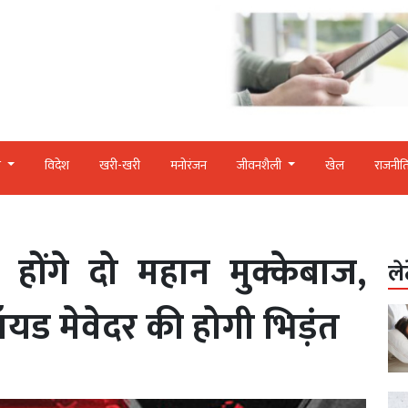
र
विदेश
खरी-खरी
मनोरंजन
जीवनशैली
खेल
राजनीत
 होंगे दो महान मुक्केबाज,
ले
ड मेवेदर की होगी भिड़ंत