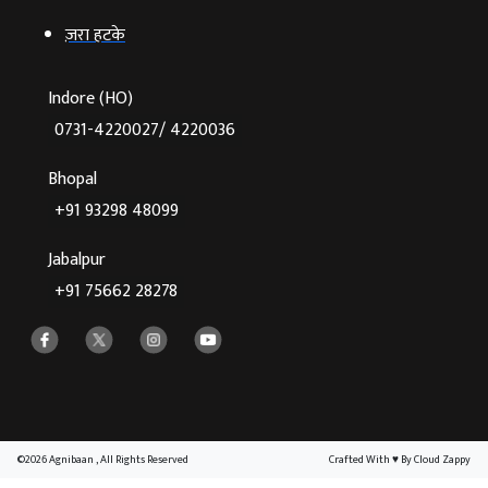
ज़रा हटके
Indore (HO)
0731-4220027/ 4220036
Bhopal
+91 93298 48099
Jabalpur
+91 75662 28278
©2026 Agnibaan , All Rights Reserved
Crafted With
♥
By Cloud Zappy