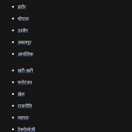
इंदौर
भोपाल
उज्‍जैन
जबलपुर
आचंलिक
खरी-खरी
मनोरंजन
खेल
राजनीति
व्‍यापार
टेक्‍नोलॉजी