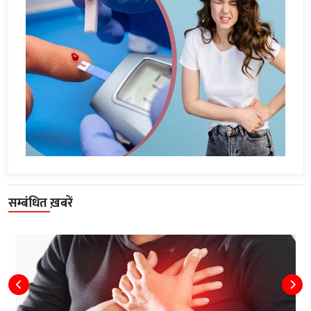
सम्बंधित ख़बरें