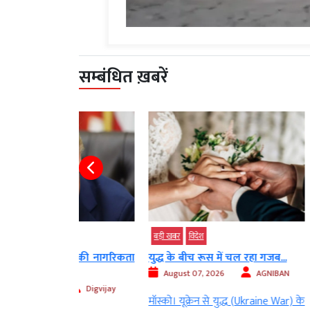
सम्बंधित ख़बरें
बड़ी खबर
विदेश
विदेश
मेरिकी नागरिकता
युद्ध के बीच रूस में चल रहा गजब...
मुसीबत में M
US...
August 07, 2026
AGNIBAN
Digvijay
August 07
मॉस्को। यूक्रेन से युद्ध (Ukraine War) के