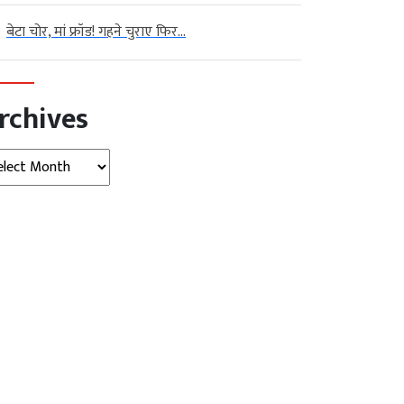
बेटा चोर, मां फ्रॉड! गहने चुराए फिर...
rchives
hives
टेक्‍नोलॉजी
बड़ी खबर
विदेश
का ‘होर्मुज प्लान’: अब कभी स्ट्रेट
Meta पर ₹5,000 करोड़ का जुर्माना,
.
जाने कोर्ट...
August 07,
Kalyan
August 07, 2026
AGNIBAN
Singh