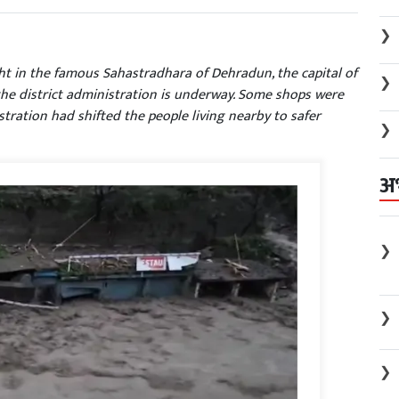
❯
ht in the famous Sahastradhara of Dehradun, the capital of
❯
the district administration is underway. Some shops were
stration had shifted the people living nearby to safer
❯
अ
❯
❯
❯