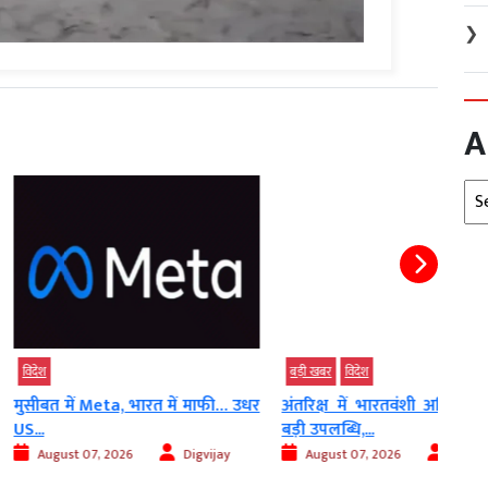
❯
A
Arc
बड़ी खबर
विदेश
विदेश
eta, भारत में माफी… उधर
अंतरिक्ष में भारतवंशी अनिल मेनन की
ईरान 
बड़ी उपलब्धि,...
ऑफ..
, 2026
Digvijay
August 07, 2026
AGNIBAN
2026