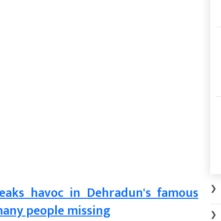
❯
reaks havoc in Dehradun's famous
many people missing
❯