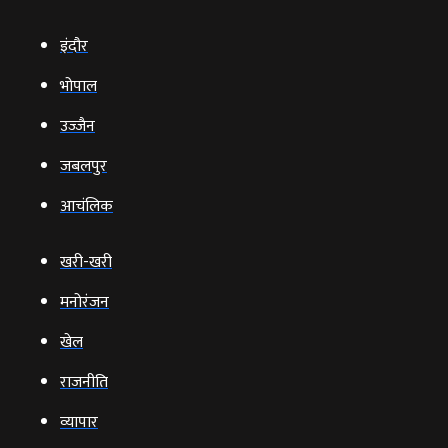
इंदौर
भोपाल
उज्‍जैन
जबलपुर
आचंलिक
खरी-खरी
मनोरंजन
खेल
राजनीति
व्‍यापार