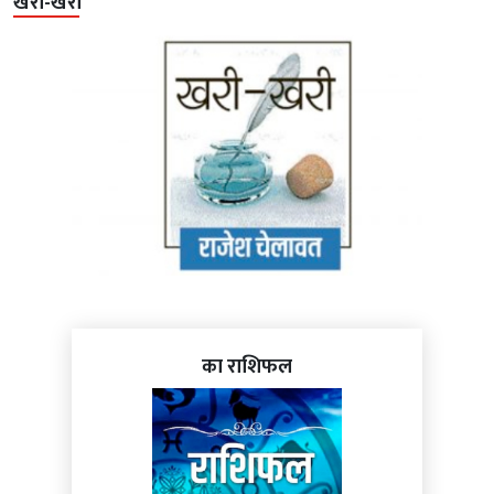
खरी-खरी
का राशिफल