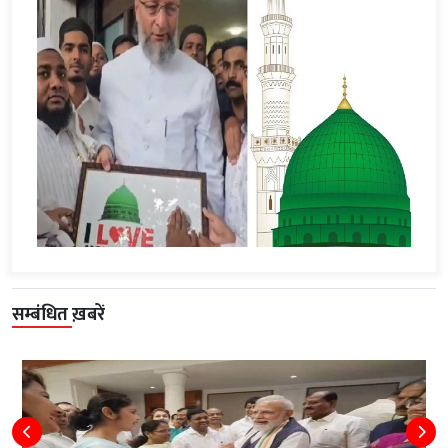
सम्बंधित ख़बरें