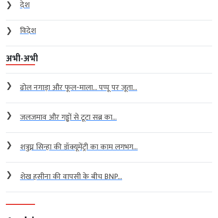
❯
देश
❯
विदेश
अभी-अभी
❯
ढोल नगाड़ा और फूल-माला… पप्पू पर जूता...
❯
जलजमाव और गड्ढों से टूटा सब्र का...
❯
शत्रुघ्न सिन्हा की डॉक्यूमेंट्री का काम लगभग...
❯
शेख हसीना की वापसी के बीच BNP...