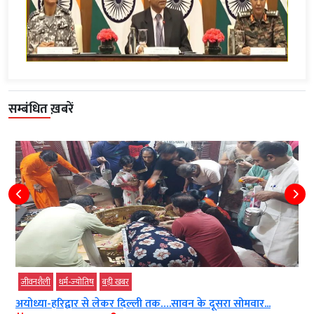
सम्बंधित ख़बरें
जीवनशैली
धर्म-ज्‍योतिष
बड़ी खबर
अयोध्या-हरिद्वार से लेकर दिल्ली तक….सावन के दूसरा सोमवार...