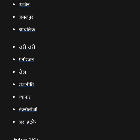
उज्‍जैन
जबलपुर
आचंलिक
खरी-खरी
मनोरंजन
खेल
राजनीति
व्‍यापार
टेक्‍नोलॉजी
ज़रा हटके