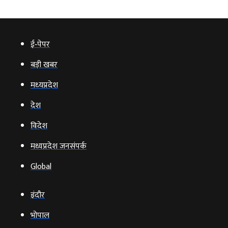
ई‑पेपर
बड़ी खबर
मध्‍यप्रदेश
देश
विदेश
मध्यप्रदेश जनसंपर्क
Global
इंदौर
भोपाल