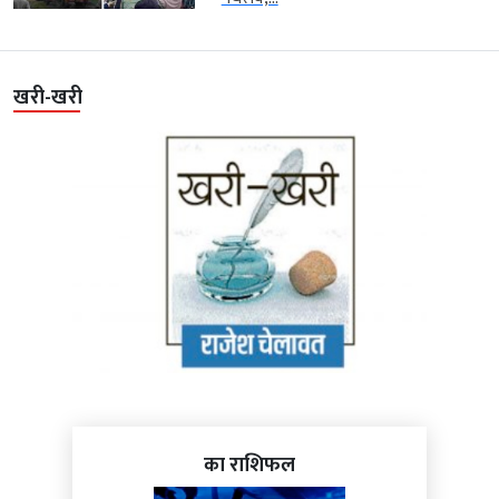
खरी-खरी
का राशिफल