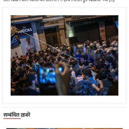
सम्बंधित ख़बरें