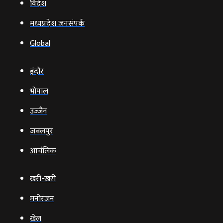
विदेश
मध्यप्रदेश जनसंपर्क
Global
इंदौर
भोपाल
उज्‍जैन
जबलपुर
आचंलिक
खरी-खरी
मनोरंजन
खेल