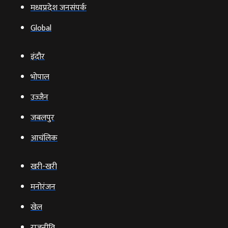
मध्यप्रदेश जनसंपर्क
Global
इंदौर
भोपाल
उज्‍जैन
जबलपुर
आचंलिक
खरी-खरी
मनोरंजन
खेल
राजनीति