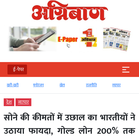
ई-पेपर
खरी-खरी
मनोरंजन
खेल
राजनीति
व्‍यापार
टे
देश
व्‍यापार
सोने की कीमतों में उछाल का भारतीयों ने
उठाया फायदा, गोल्ड लोन 200% तक