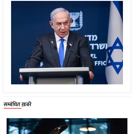
सम्बंधित ख़बरें