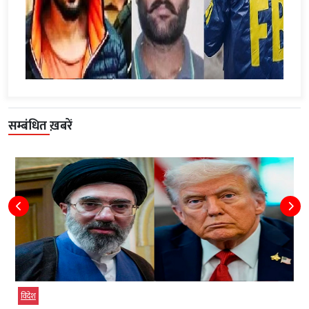
सम्बंधित ख़बरें
टेक्‍नोलॉजी
बड़ी खबर
विदेश