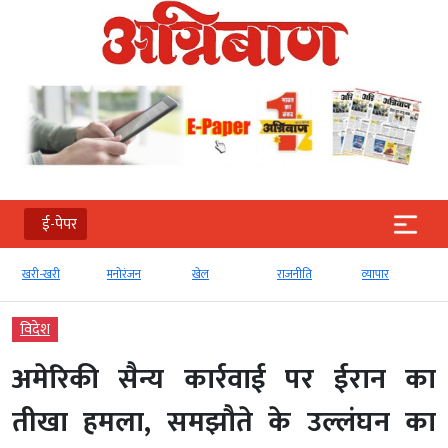
ई-पेपर
खरी-खरी
मनोरंजन
खेल
राजनीति
व्‍यापार
टेक्‍
विदेश
अमेरिकी सैन्य कार्रवाई पर ईरान का
तीखा हमला, समझौते के उल्लंघन का