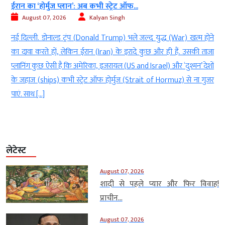
 अब कभी स्ट्रेट ऑफ...
Meta पर ₹5,000 करोड़ का जुर
Kalyan Singh
August 07, 2026
प (Donald Trump) भले जल्द युद्ध (War) खत्म होने
नई दिल्ली। सोशल मीडिया कंप
 ईरान (Iran) के इरादे कुछ और ही हैं. उसकी ताजा
Youth) की सुरक्षा से जुड़े 
मेरिका, इजरायल (US and Israel) और ‘दुश्मन’ देशों
मैक्सिको की एक अदालत (Co
ट्रेट ऑफ होर्मुज (Strait of Hormuz) से ना गुजर
करीब 5,000 करोड़ रुपये का ज
प्लेटफॉर्म से बच्चों […]
लेटेस्ट
August 07, 2026
शादी से पहले प्यार और फिर विवाह!
प्राचीन...
August 07, 2026