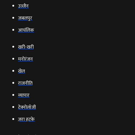
उज्‍जैन
जबलपुर
आचंलिक
खरी-खरी
मनोरंजन
खेल
राजनीति
व्‍यापार
टेक्‍नोलॉजी
ज़रा हटके