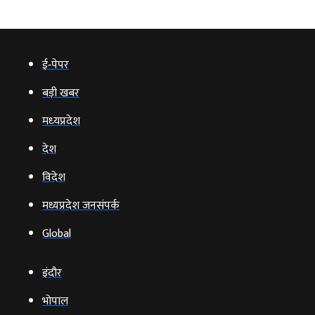
ई‑पेपर
बड़ी खबर
मध्‍यप्रदेश
देश
विदेश
मध्यप्रदेश जनसंपर्क
Global
इंदौर
भोपाल