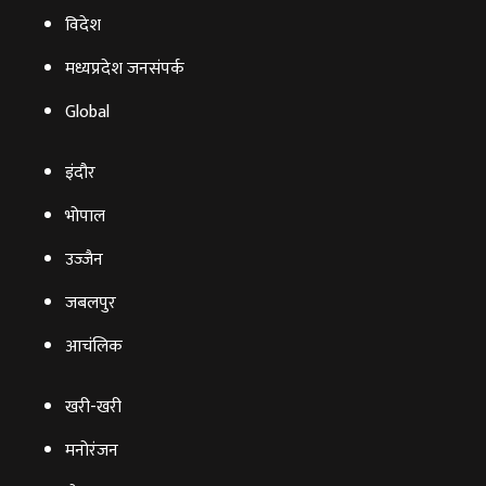
विदेश
मध्यप्रदेश जनसंपर्क
Global
इंदौर
भोपाल
उज्‍जैन
जबलपुर
आचंलिक
खरी-खरी
मनोरंजन