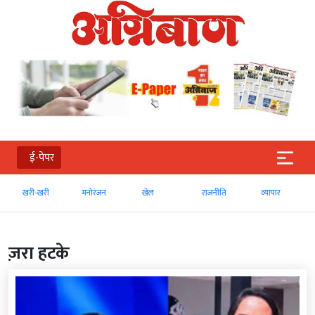
ई-पेपर
खरी-खरी
मनोरंजन
खेल
राजनीति
व्‍यापार
ज़रा हटके