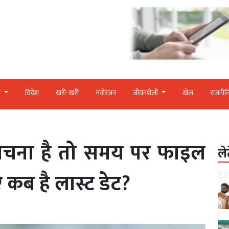
र
विदेश
खरी-खरी
मनोरंजन
जीवनशैली
खेल
राजनीत
से बचना है तो समय पर फाइल
ले
कब है लास्ट डेट?