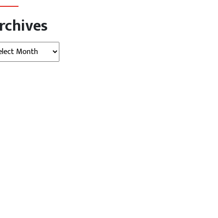
rchives
hives