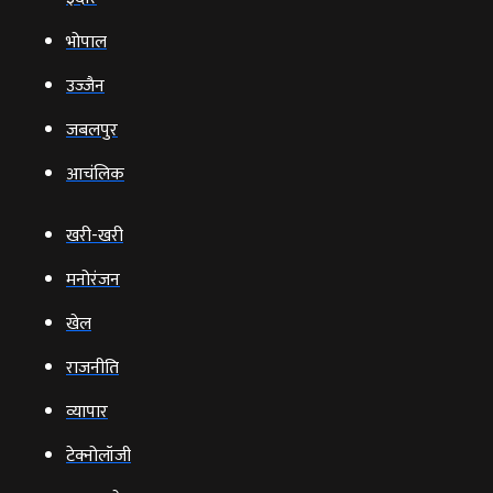
भोपाल
उज्‍जैन
जबलपुर
आचंलिक
खरी-खरी
मनोरंजन
खेल
राजनीति
व्‍यापार
टेक्‍नोलॉजी