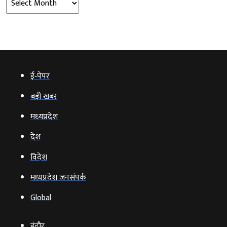
ई‑पेपर
बड़ी खबर
मध्‍यप्रदेश
देश
विदेश
मध्यप्रदेश जनसंपर्क
Global
इंदौर