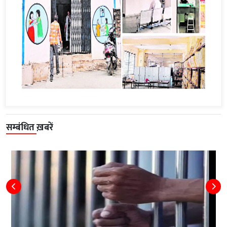
सम्बंधित ख़बरें