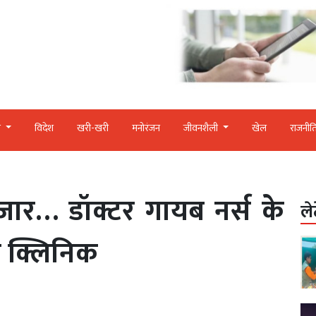
र
विदेश
खरी-खरी
मनोरंजन
जीवनशैली
खेल
राजनीत
ार… डॉक्टर गायब नर्स के
ले
ी क्लिनिक