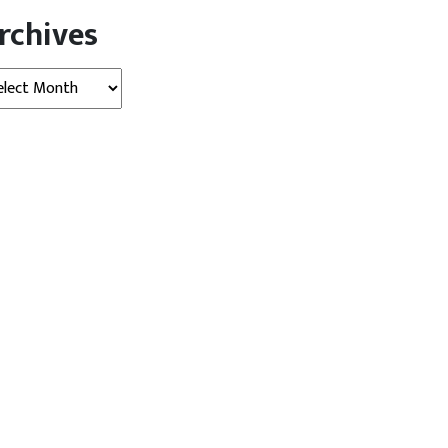
rchives
hives