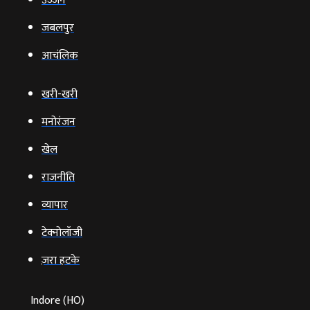
उज्‍जैन
जबलपुर
आचंलिक
खरी-खरी
मनोरंजन
खेल
राजनीति
व्‍यापार
टेक्‍नोलॉजी
ज़रा हटके
Indore (HO)