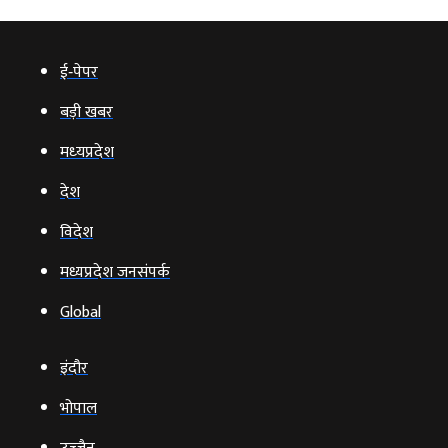
ई‑पेपर
बड़ी खबर
मध्‍यप्रदेश
देश
विदेश
मध्यप्रदेश जनसंपर्क
Global
इंदौर
भोपाल