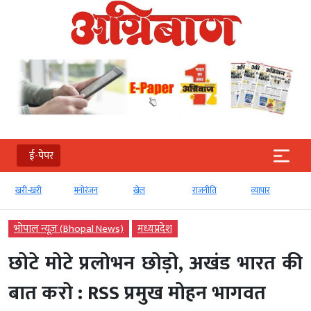
ई-पेपर
खरी-खरी
मनोरंजन
खेल
राजनीति
व्‍यापार
भोपाल न्यूज़ (Bhopal News)
मध्‍यप्रदेश
छोटे मोटे प्रलोभन छोड़ो, अखंड भारत की
बात करो : RSS प्रमुख मोहन भागवत