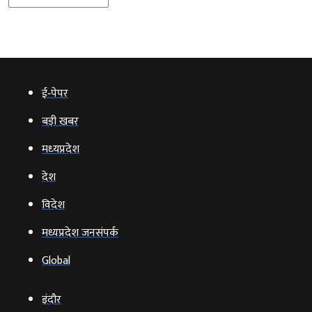
ई‑पेपर
बड़ी खबर
मध्‍यप्रदेश
देश
विदेश
मध्यप्रदेश जनसंपर्क
Global
इंदौर