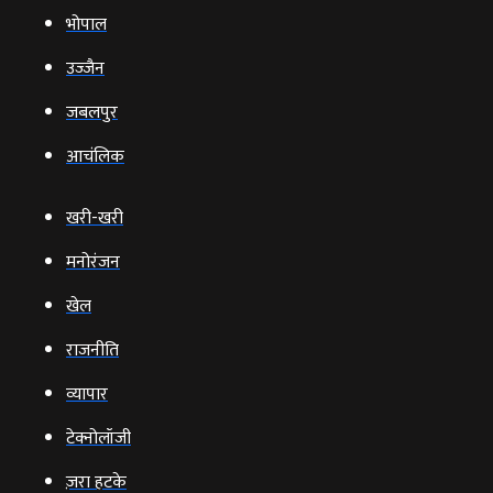
भोपाल
उज्‍जैन
जबलपुर
आचंलिक
खरी-खरी
मनोरंजन
खेल
राजनीति
व्‍यापार
टेक्‍नोलॉजी
ज़रा हटके