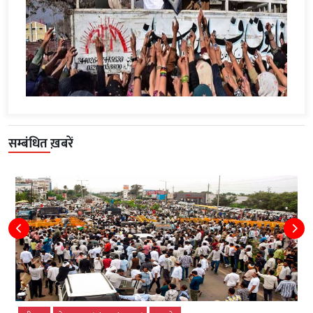
सम्बंधित ख़बरें