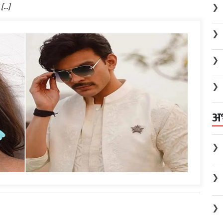
 […]
❯
❯
❯
❯
अ
❯
❯
❯