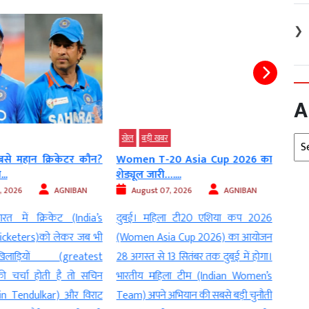
❯
A
Arc
खेल
बड़ी खबर
खेल
से महान क्रिकेटर कौन?
Women T-20 Asia Cup 2026 का
श्रील
..
शेड्यूल जारी…....
शुभमन
, 2026
AGNIBAN
August 07, 2026
AGNIBAN
2026
रत में क्रिकेट (India’s
दुबई। महिला टी20 एशिया कप 2026
कोलंब
icketers)को लेकर जब भी
(Women Asia Cup 2026) का आयोजन
Lanka
ाड़ियों (greatest
28 अगस्त से 13 सितंबर तक दुबई में होगा।
match
ी चर्चा होती है तो सचिन
भारतीय महिला टीम (Indian Women’s
को बड
hin Tendulkar) और विराट
Team) अपने अभियान की सबसे बड़ी चुनौती