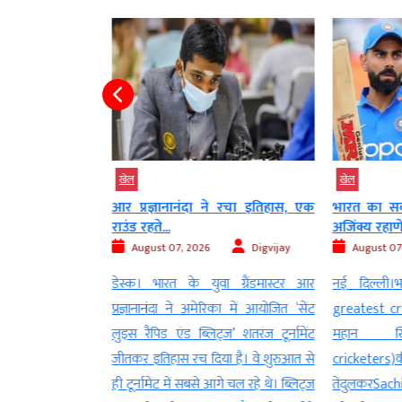
खेल
खेल
 पहुंची टीम इंडिया
आर प्रज्ञानानंदा ने रचा इतिहास, एक
भारत का सब
राउंड रहते...
अजिंक्य रहाणे.
AGNIBAN
August 07, 2026
Digvijay
August 07
Sri Lanka) दौरे पर
डेस्क। भारत के युवा ग्रैंडमास्टर आर
नई दिल्ली।भा
केट(cricket team)
प्रज्ञानानंदा ने अमेरिका में आयोजित ‘सेंट
greatest cr
ी टेस्ट सीरीज(Test
लुइस रैपिड एंड ब्लिट्ज’ शतरंज टूर्नामेंट
महान खिल
से पहले ही एक नया
जीतकर इतिहास रच दिया है। वे शुरुआत से
cricketers)क
ै। भारत को 7 अगस्त
ही टूर्नामेंट में सबसे आगे चल रहे थे। ब्लिट्ज
तेंदुलकरSac