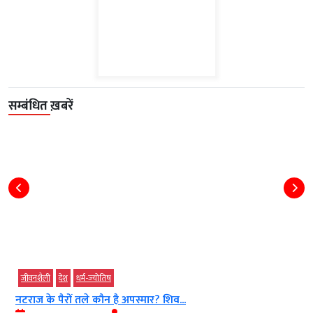
सम्बंधित ख़बरें
जीवनशैली
देश
धर्म-ज्‍योतिष
नटराज के पैरों तले कौन है अपस्मार? शिव...