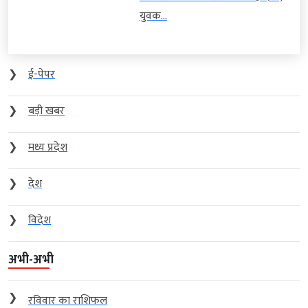
युवक...
❯
ई-पेपर
❯
बड़ी खबर
❯
मध्य प्रदेश
❯
देश
❯
विदेश
अभी-अभी
❯
रविवार का राशिफल