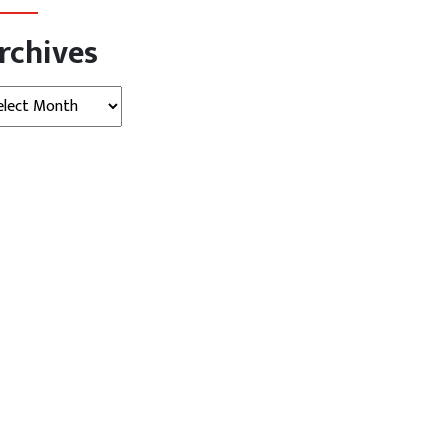
rchives
hives