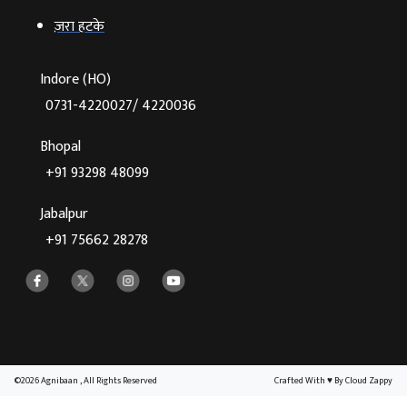
ज़रा हटके
Indore (HO)
0731-4220027/ 4220036
Bhopal
+91 93298 48099
Jabalpur
+91 75662 28278
©2026 Agnibaan , All Rights Reserved
Crafted With
♥
By Cloud Zappy