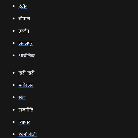
इंदौर
भोपाल
उज्‍जैन
जबलपुर
आचंलिक
खरी-खरी
मनोरंजन
खेल
राजनीति
व्‍यापार
टेक्‍नोलॉजी