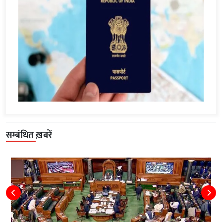
सम्बंधित ख़बरें