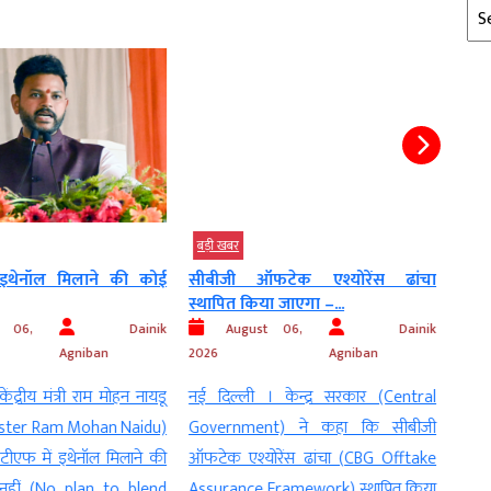
Arc
बड़ी खबर
बड़ी 
इथेनॉल मिलाने की कोई
सीबीजी ऑफटेक एश्योरेंस ढांचा
सरका
स्थापित किया जाएगा –...
पर...
 06,
Dainik
August 06,
Dainik
Agniban
2026
Agniban
2026
ंद्रीय मंत्री राम मोहन नायडू
नई दिल्ली । केन्द्र सरकार (Central
नई दि
ster Ram Mohan Naidu)
Government) ने कहा कि सीबीजी
MP D
ीएफ में इथेनॉल मिलाने की
ऑफटेक एश्योरेंस ढांचा (CBG Offtake
(Gove
हीं (No plan to blend
Assurance Framework) स्थापित किया
नीति 