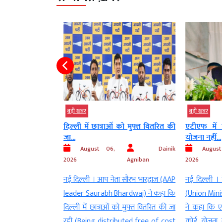
बड़ी खबर
बड़ी खबर
ियान का नेतृत्व
दिल्ली में छात्राओं को मुफ्त वितरित की
एटीएफ में 
्ष...
जा...
योजना नहीं...
Dainik
August 06,
Dainik
August
Agniban
2026
Agniban
2026
अध्यक्ष नेहा बोरा
नई दिल्ली । आप नेता सौरभ भारद्वाज (AAP
नई दिल्ली । के
eha Bora) ‘जेनजी
leader Saurabh Bhardwaj) ने कहा कि
(Union Mini
तृत्व करेंगी (Will
दिल्ली में छात्राओं को मुफ्त वितरित की जा
ने कहा कि एट
ng Campaign) ।
रही (Being distributed free of cost
कोई योजना न