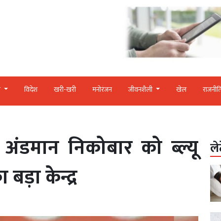
र
विदेश
खरी-खरी
मनोरंजन
जीवनशैली
खेल
राजनीत
ंडमान निकोबार को ब्ल्यू
ले
बड़ा केन्द्र