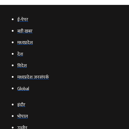
ई‑पेपर
बड़ी खबर
मध्‍यप्रदेश
देश
विदेश
मध्यप्रदेश जनसंपर्क
Global
इंदौर
भोपाल
उज्‍जैन