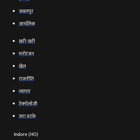
जबलपुर
आचंलिक
खरी-खरी
मनोरंजन
खेल
राजनीति
व्‍यापार
टेक्‍नोलॉजी
ज़रा हटके
Indore (HO)