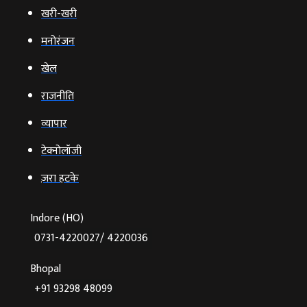
खरी-खरी
मनोरंजन
खेल
राजनीति
व्‍यापार
टेक्‍नोलॉजी
ज़रा हटके
Indore (HO)
0731-4220027/ 4220036
Bhopal
+91 93298 48099