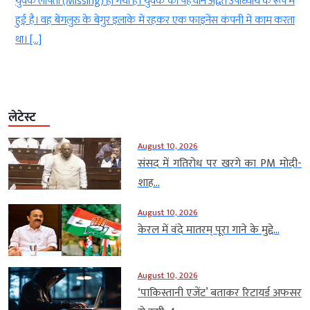
ं
जाने का आरोप लगा, लेकिन इसका खामियाजा उसके चाचा को भुगतना पड़ा।
ा
आरोप है कि महिला के ससुराल पक्ष के लोगों ने युवक के चाचा को बंधक
(Hostage) बनाकर मारपीट […]
लेटेस्ट
August 10, 2026
संसद में गतिरोध पर खरगे का PM मोदी-
शाह...
August 10, 2026
केरल में वंदे मातरम् पूरा गाने के मुद्दे...
August 10, 2026
‘पाकिस्तानी एजेंट’ बताकर रिटायर्ड अफसर