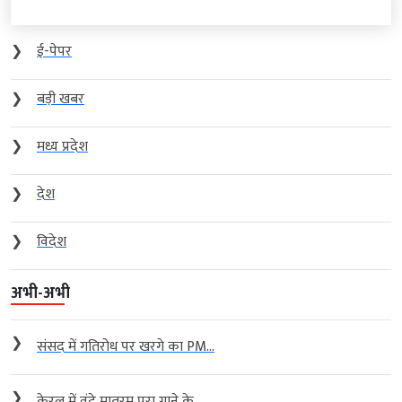
❯
ई-पेपर
❯
बड़ी खबर
❯
मध्य प्रदेश
❯
देश
❯
विदेश
अभी-अभी
❯
संसद में गतिरोध पर खरगे का PM...
❯
केरल में वंदे मातरम् पूरा गाने के...