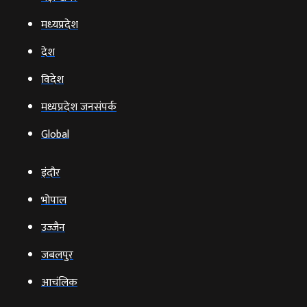
मध्‍यप्रदेश
देश
विदेश
मध्यप्रदेश जनसंपर्क
Global
इंदौर
भोपाल
उज्‍जैन
जबलपुर
आचंलिक