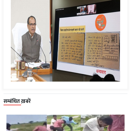
सम्बंधित ख़बरें