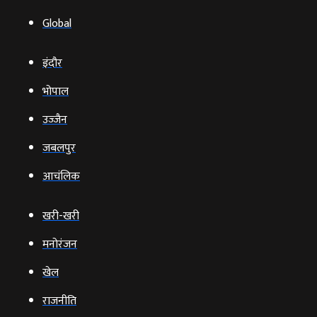
Global
इंदौर
भोपाल
उज्‍जैन
जबलपुर
आचंलिक
खरी-खरी
मनोरंजन
खेल
राजनीति