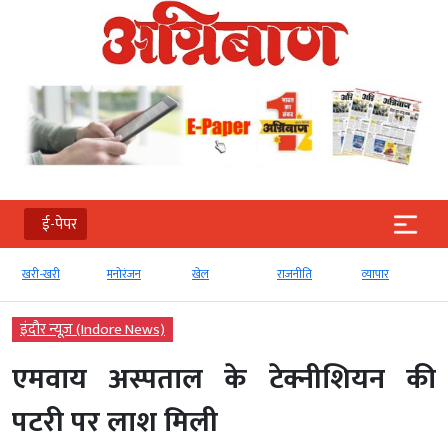
ई-पेपर
ी-खरी
मनोरंजन
खेल
राजनीति
व्‍यापार
टेक्‍नोलॉ
इंदौर न्यूज़ (Indore News)
एमवाय अस्पताल के टेक्नीशियन की
पटरी पर लाश मिली