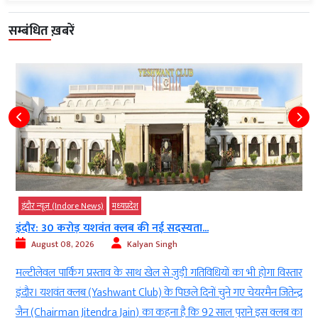
सम्बंधित ख़बरें
इंदौर न्यूज़ (Indore News)
मध्‍यप्रदेश
ता...
इन्दौर: गोलू ने कावड़ यात्रा के लिए कटाई...
August 08, 2026
Kalyan Singh
 गतिविधियों का भी होगा विस्तार
सफाईकर्मियों ने भी यात्रा निकलते ही चकाचक कर
नों चुने गए चेयरमैन जितेन्द्र
(Indore) में निकली बाणेश्वरी कावड़ यात्रा (Ba
कि 92 साल पुराने इस क्लब का
का जगह-जगह स्वागत (Welcome) किया गया। यात्र