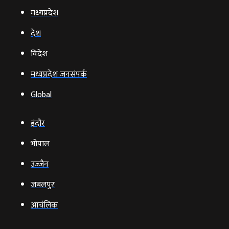
मध्‍यप्रदेश
देश
विदेश
मध्यप्रदेश जनसंपर्क
Global
इंदौर
भोपाल
उज्‍जैन
जबलपुर
आचंलिक