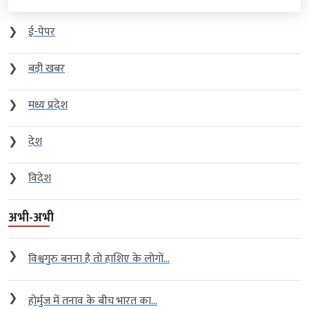
❯
ई-पेपर
❯
बड़ी खबर
❯
मध्य प्रदेश
❯
देश
❯
विदेश
अभी-अभी
❯
विश्वगुरु बनना है तो हाशिए के लोगों...
❯
होर्मुज में तनाव के बीच भारत का...