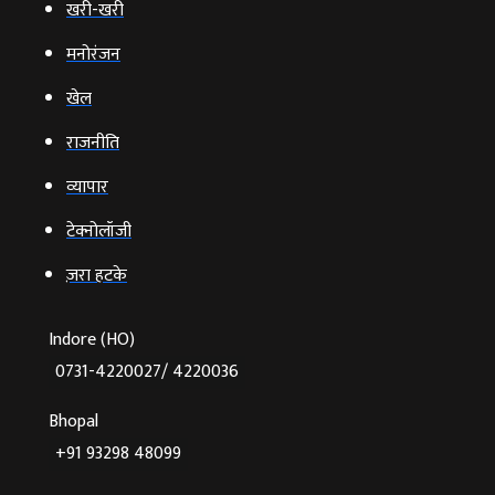
खरी-खरी
मनोरंजन
खेल
राजनीति
व्‍यापार
टेक्‍नोलॉजी
ज़रा हटके
Indore (HO)
0731-4220027/ 4220036
Bhopal
+91 93298 48099