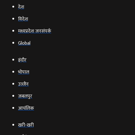
देश
विदेश
मध्यप्रदेश जनसंपर्क
Global
इंदौर
भोपाल
उज्‍जैन
जबलपुर
आचंलिक
खरी-खरी