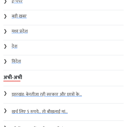
❯
ई-पेपर
❯
बड़ी खबर
❯
मध्य प्रदेश
❯
देश
❯
विदेश
अभी-अभी
❯
झारखंड: बेनतीजा रही सरकार और छात्रों के...
❯
खर्च लिए 5 रुपये… तो बौखलाई मां...