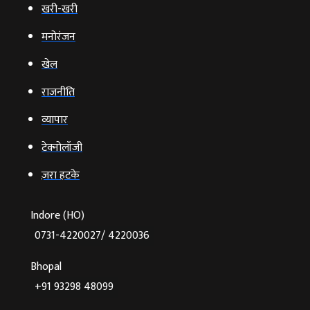
खरी-खरी
मनोरंजन
खेल
राजनीति
व्‍यापार
टेक्‍नोलॉजी
ज़रा हटके
Indore (HO)
0731-4220027/ 4220036
Bhopal
+91 93298 48099