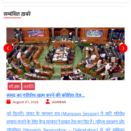
सम्बंधित ख़बरें
बड़ी खबर
लद्दाख के ऊंचे पर्वतीय क्षेत्रों में शुरू होगी...
August 07, 2026
AGNIBAN
ोध
जम्मू/लेह । देश में पहली बार लद्दाख (Ladakh) के ऊंचाई वाले पर्वतीय क्षेत्रों में
 और
गाइडेड हाई-एल्टीट्यूड वाइल्ड लाइफ सफारी (Guided High-Altitude
ान
Wildlife Safari) शुरू होने जा रही है। उपराज्यपाल विनय कुमार सक्सेना