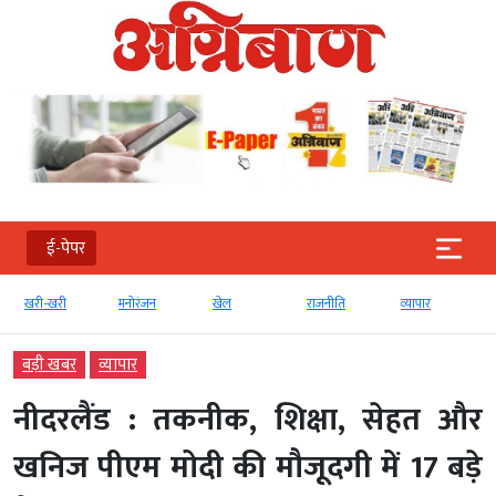
ई-पेपर
मनोरंजन
खेल
राजनीति
व्‍यापार
टेक्‍नोलॉजी
बड़ी खबर
व्‍यापार
नीदरलैंड : तकनीक, शिक्षा, सेहत और
खनिज पीएम मोदी की मौजूदगी में 17 बड़े