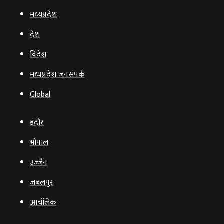
मध्‍यप्रदेश
देश
विदेश
मध्यप्रदेश जनसंपर्क
Global
इंदौर
भोपाल
उज्‍जैन
जबलपुर
आचंलिक