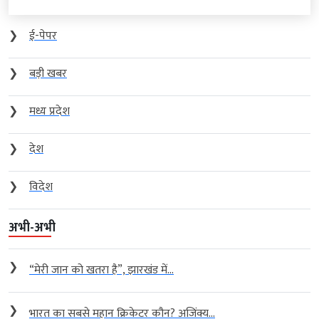
❯
ई-पेपर
❯
बड़ी खबर
❯
मध्य प्रदेश
❯
देश
❯
विदेश
अभी-अभी
❯
“मेरी जान को खतरा है”, झारखंड में...
❯
भारत का सबसे महान क्रिकेटर कौन? अजिंक्य...