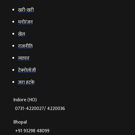
खरी-खरी
मनोरंजन
खेल
राजनीति
व्‍यापार
टेक्‍नोलॉजी
ज़रा हटके
Indore (HO)
0731-4220027/ 4220036
Bhopal
+91 93298 48099