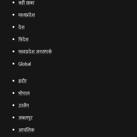
बड़ी खबर
मध्‍यप्रदेश
देश
विदेश
मध्यप्रदेश जनसंपर्क
Global
इंदौर
भोपाल
उज्‍जैन
जबलपुर
आचंलिक