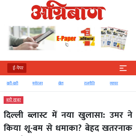
ई-पेपर
खरी-खरी
मनोरंजन
खेल
राजनीति
व्‍यापार
बड़ी खबर
दिल्ली ब्लास्ट में नया खुलासा: उमर ने
किया शू-बम से धमाका? बेहद खतरनाक