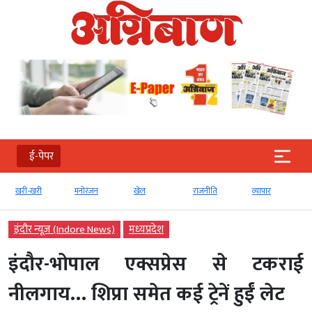
ई-पेपर
खरी-खरी
मनोरंजन
खेल
राजनीति
व्‍यापार
इंदौर न्यूज़ (Indore News)
मध्‍यप्रदेश
इंदौर-भोपाल एक्सप्रेस से टकराई
नीलगाय… शिप्रा समेत कई ट्रेनें हुईं लेट