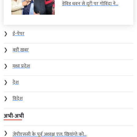
डेविड धवन से दूरी पर गोविंदा ने...
❯
ई-पेपर
❯
बड़ी खबर
❯
मध्य प्रदेश
❯
देश
❯
विदेश
अभी-अभी
❯
जेपीएससी के पूर्व अध्यक्ष एल. खियांग्ते को...