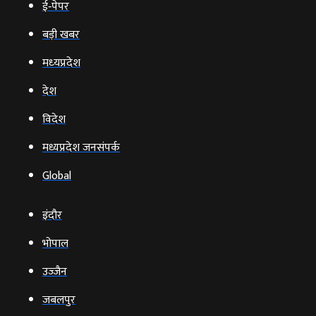
ई‑पेपर
बड़ी खबर
मध्‍यप्रदेश
देश
विदेश
मध्यप्रदेश जनसंपर्क
Global
इंदौर
भोपाल
उज्‍जैन
जबलपुर