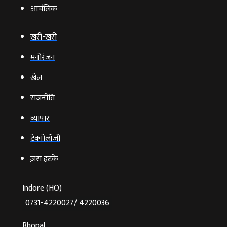
आचंलिक
खरी-खरी
मनोरंजन
खेल
राजनीति
व्‍यापार
टेक्‍नोलॉजी
ज़रा हटके
Indore (HO)
0731-4220027/ 4220036
Bhopal