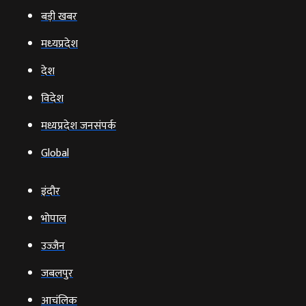
बड़ी खबर
मध्‍यप्रदेश
देश
विदेश
मध्यप्रदेश जनसंपर्क
Global
इंदौर
भोपाल
उज्‍जैन
जबलपुर
आचंलिक