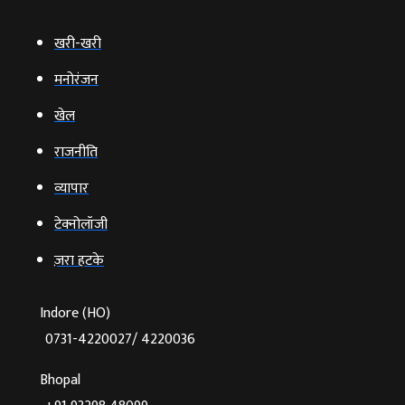
खरी-खरी
मनोरंजन
खेल
राजनीति
व्‍यापार
टेक्‍नोलॉजी
ज़रा हटके
Indore (HO)
0731-4220027/ 4220036
Bhopal