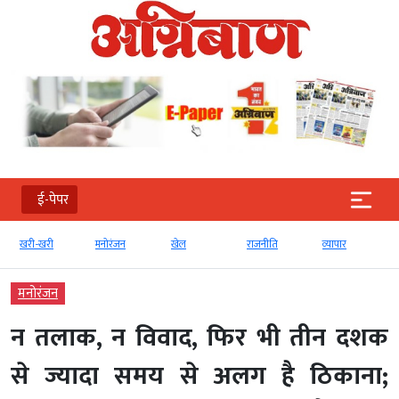
ई-पेपर
ी
मनोरंजन
खेल
राजनीति
व्‍यापार
टेक्‍नोलॉजी
मनोरंजन
न तलाक, न विवाद, फिर भी तीन दशक
से ज्यादा समय से अलग है ठिकाना;