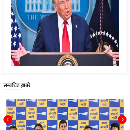
सम्बंधित ख़बरें