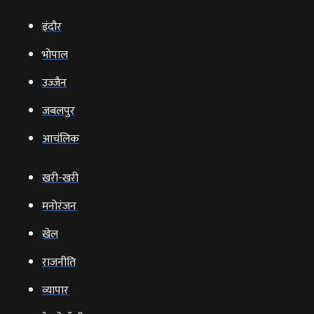
इंदौर
भोपाल
उज्‍जैन
जबलपुर
आचंलिक
खरी-खरी
मनोरंजन
खेल
राजनीति
व्‍यापार