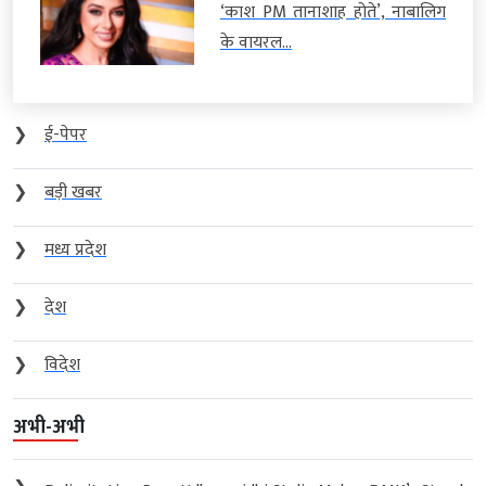
‘काश PM तानाशाह होते’, नाबालिग
के वायरल...
❯
ई-पेपर
❯
बड़ी खबर
❯
मध्य प्रदेश
❯
देश
❯
विदेश
अभी-अभी