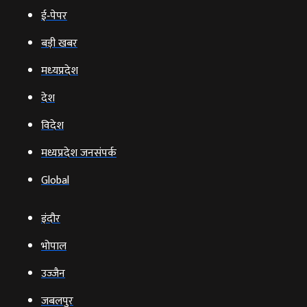
ई‑पेपर
बड़ी खबर
मध्‍यप्रदेश
देश
विदेश
मध्यप्रदेश जनसंपर्क
Global
इंदौर
भोपाल
उज्‍जैन
जबलपुर