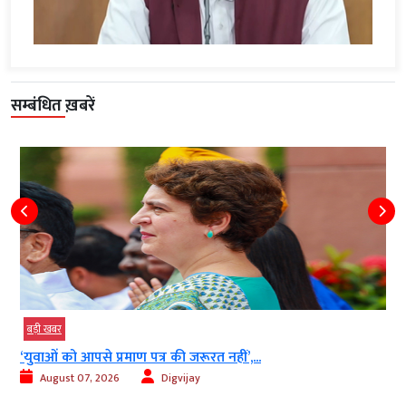
सम्बंधित ख़बरें
बड़ी खबर
बड़
‘युवाओं को आपसे प्रमाण पत्र की जरूरत नहीं’,...
40 
August 07, 2026
Digvijay