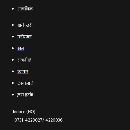
आचंलिक
खरी-खरी
मनोरंजन
खेल
राजनीति
व्‍यापार
टेक्‍नोलॉजी
ज़रा हटके
Indore (HO)
0731-4220027/ 4220036