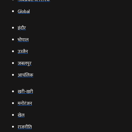
Global
इंदौर
भोपाल
उज्‍जैन
जबलपुर
आचंलिक
खरी-खरी
मनोरंजन
खेल
राजनीति