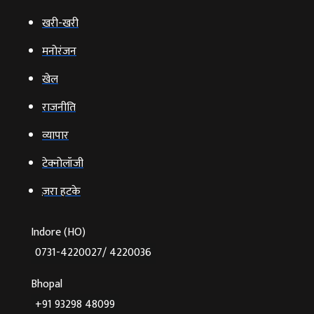
खरी-खरी
मनोरंजन
खेल
राजनीति
व्‍यापार
टेक्‍नोलॉजी
ज़रा हटके
Indore (HO)
0731-4220027/ 4220036
Bhopal
+91 93298 48099