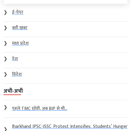
❯
ई-पेपर
❯
बड़ी खबर
❯
मध्य प्रदेश
❯
देश
❯
विदेश
अभी-अभी
❯
पहले TMC छोड़ी, अब BJP से भी...
Jharkhand JPSC-JSSC Protest Intensifies: Students’ Hunger
❯