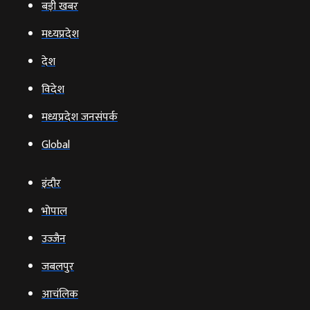
बड़ी खबर
मध्‍यप्रदेश
देश
विदेश
मध्यप्रदेश जनसंपर्क
Global
इंदौर
भोपाल
उज्‍जैन
जबलपुर
आचंलिक