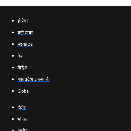
ई‑पेपर
बड़ी खबर
मध्‍यप्रदेश
देश
विदेश
मध्यप्रदेश जनसंपर्क
Global
इंदौर
भोपाल