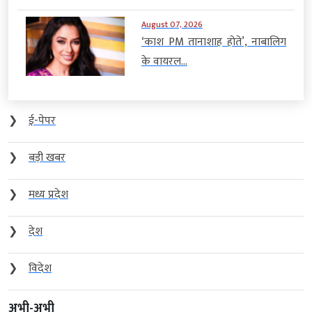
August 07, 2026
‘काश PM तानाशाह होते’, नाबालिग
के वायरल...
❯
ई-पेपर
❯
बड़ी खबर
❯
मध्य प्रदेश
❯
देश
❯
विदेश
अभी-अभी