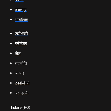
उज्‍जैन
जबलपुर
आचंलिक
खरी-खरी
मनोरंजन
खेल
राजनीति
व्‍यापार
टेक्‍नोलॉजी
ज़रा हटके
Indore (HO)