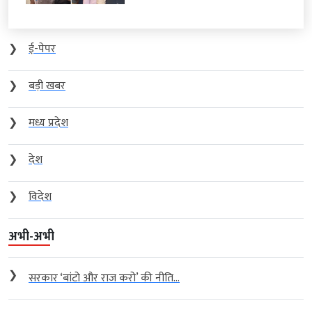
❯
ई-पेपर
❯
बड़ी खबर
❯
मध्य प्रदेश
❯
देश
❯
विदेश
अभी-अभी
❯
सरकार ‘बांटो और राज करो’ की नीति...