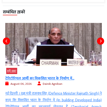
सम्बंधित ख़बरें
बड़ी खबर
टेरिटोरियल आर्मी का विकसित भारत के निर्माण में...
August 06, 2026
Dainik Agniban
t
नई दिल्ली । रक्षा मंत्री राजनाथ सिंह (Defence Minister Rajnath Singh) ने
r
कहा कि विकसित भारत के निर्माण में (In building Developed India)
e
टेरिटोरियल आर्मी का महत्वपूर्ण योगदान है (Territorial Army’s