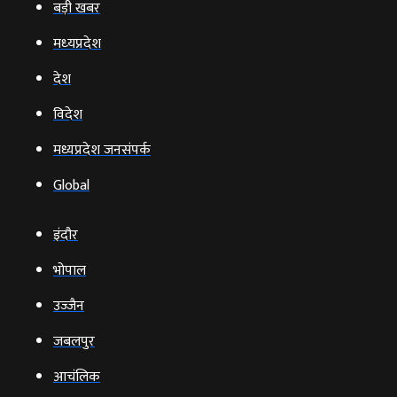
बड़ी खबर
मध्‍यप्रदेश
देश
विदेश
मध्यप्रदेश जनसंपर्क
Global
इंदौर
भोपाल
उज्‍जैन
जबलपुर
आचंलिक