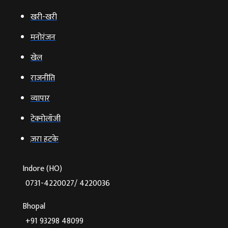
खरी-खरी
मनोरंजन
खेल
राजनीति
व्‍यापार
टेक्‍नोलॉजी
ज़रा हटके
Indore (HO)
0731-4220027/ 4220036
Bhopal
+91 93298 48099