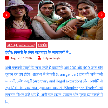
इंदौर न्यूज़ (Indore News)
मध्‍यप्रदेश
इंदौर: किन्नरों के लिए राजबाड़ा के व्यापारियों ने...
August 07, 2026
Kalyan Singh
ड
अभी मनमानी वसूली के साथ करते हैं दादागिरी, अब 200 और 500 रुपए प्रति
ी
दुकान दर तय इंदौर। शहरभर में किन्नरों (transgender) द्वारा की जाने वाली
ा
मनमानी, अवैध वसूली (Arbitrary and illegal extortion) और दादागीरी से
म
रहवासियों के साथ-साथ दुकानदार-व्यापारी (Shopkeeper-Trader) भी
लगातार परेशान रहते आए हैं। अभी तक शासन-प्रशासन और पुलिस इस मामले में
[…]