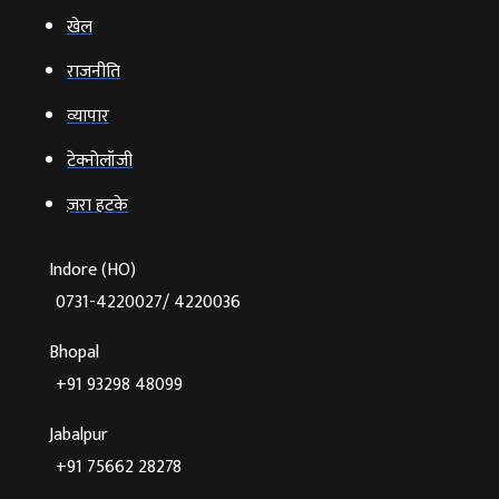
खेल
राजनीति
व्‍यापार
टेक्‍नोलॉजी
ज़रा हटके
Indore (HO)
0731-4220027/ 4220036
Bhopal
+91 93298 48099
Jabalpur
+91 75662 28278