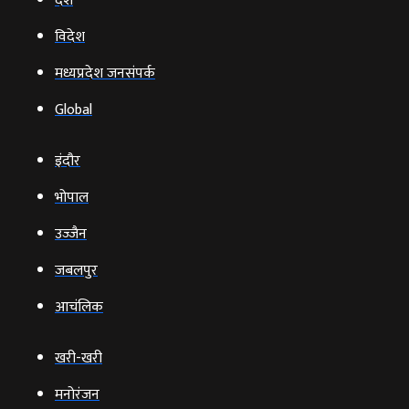
देश
विदेश
मध्यप्रदेश जनसंपर्क
Global
इंदौर
भोपाल
उज्‍जैन
जबलपुर
आचंलिक
खरी-खरी
मनोरंजन